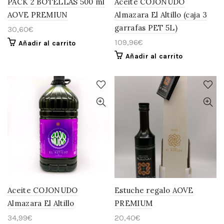
PACK 2 BOTELLAS 500 ml
Aceite COJONUDO
AOVE PREMIUN
Almazara El Altillo (caja 3
garrafas PET 5L)
30,60
€
109,96
€
Añadir al carrito
Añadir al carrito
Aceite COJONUDO
Estuche regalo AOVE
Almazara El Altillo
PREMIUM
34,99
€
20,40
€