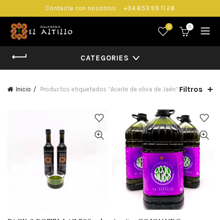
Contacte con nosotros:
+34 653 99 11 26
0
0
CATEGORIES
Filtros
Inicio
Productos etiquetados “Aceite de oliva de Jaén”