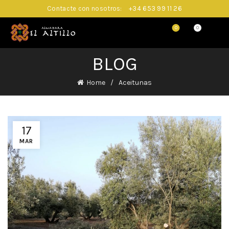
Contacte con nosotros:
+34 653 99 11 26
0
0
BLOG
Home
Aceitunas
17
MAR