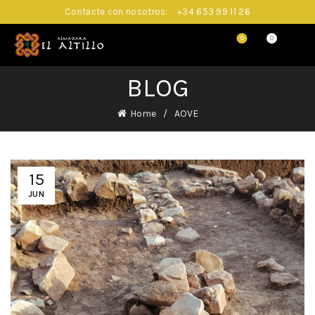
Contacte con nosotros:
+34 653 99 11 26
0
0
BLOG
Home
AOVE
15
JUN